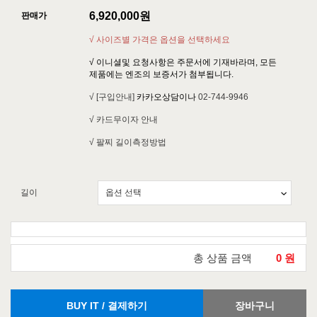
6,920,000
원
판매가
√ 사이즈별 가격은 옵션을 선택하세요
√ 이니셜및 요청사항은 주문서에 기재바라며, 모든
제품에는 엔조의 보증서가 첨부됩니다.
√ [구입안내]
카카오상담이나
02-744-9946
√ 카드무이자 안내
√ 팔찌 길이측정방법
길이
총 상품 금액
0
원
BUY IT / 결제하기
장바구니