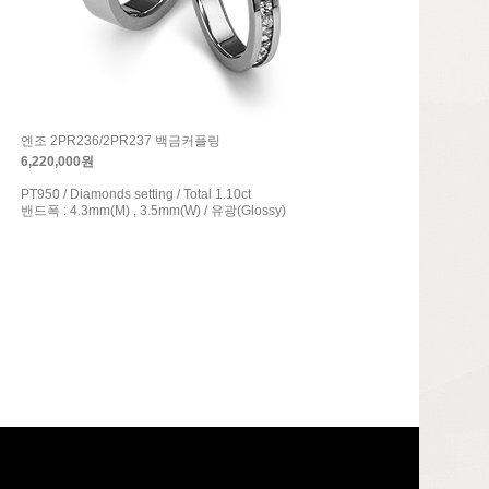
엔조 2PR236/2PR237 백금커플링
6,220,000원
PT950 / Diamonds setting / Total 1.10ct
밴드폭 : 4.3mm(M) , 3.5mm(W) / 유광(Glossy)