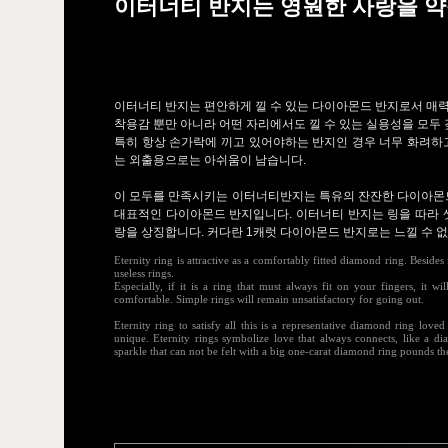
이터너티 반지는 영원한 사랑을 약
이터너티 반지는 편안하게 낄 수 있는 다이아몬드 반지로서 매
착용감 뿐만 아니라 어떤 자리에서도 낄 수 있는 실용성을 모두
특히 항상 손가락에 끼고 있어야하는 반지인 경우 너무 화려하
는 외출용으로는 아쉬움이 남습니다.
이 모두를 만족시키는 이터너티반지는 특유의 잔잔한 다이아몬드
대표적인 다이아몬드 반지입니다. 이터너티 반지는 링을 따라 
랑을 상징합니다. 커다란 1캐럿 다이아몬드 반지로는 느낄 수 
Eternity ring is attractive as a comfortably fitted diamond ring. Besides fi
useless rings.
Especially, if it is a ring that must always fit on your fingers, it w
comfortable. Simple rings will remain unsatisfactory for going out.
Eternity ring to satisfy all this is a representative diamond ring lo
unique. Eternity rings symbolize love that always connects, like a dia
sparkle that can not be felt with a big one-carat diamond ring pounds t