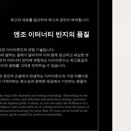
최고의 재료를 엄선하여 최고의 장인이 제작합니다.
엔조 이터너티 반지의 품질
것은 다이아몬드와 셋팅 기술입니다.
라 발하는 광채가 달라지며 이와 함께 정교하고 세심한 셋
엔조의 이터너티 반지에 셋팅되는 다이아몬드는 최고등급의
드의 광채를 그대로 만끽하실 수 있습니다.
련된 장인의 손끝에서 탄생하는 다이아몬드의 가장 아름다운
가 가져야하는 희소성과 완벽한 세공에서 기인하는 명품의
ity ring is the diamond and setting technology. Depending on the
 radiance varies, and elaborate and meticulous settings maximize
with the highest grade of stone, so you can enjoy the brilliance of a
rilliance and comfortable fit of a diamond born from the hands of
 advanced technology for more than 30 years can be found in the
f luxury goods created by perfect workmanship.