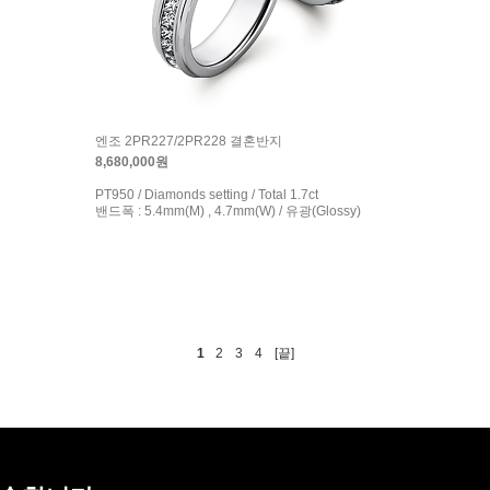
엔조 2PR227/2PR228 결혼반지
8,680,000원
PT950 / Diamonds setting / Total 1.7ct
밴드폭 : 5.4mm(M) , 4.7mm(W) / 유광(Glossy)
1
2
3
4
[끝]