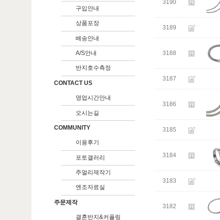
3190
구입안내
상품포장
3189
배송안내
3188
A/S안내
반지호수측정
3187
CONTACT US
영업시간안내
3186
오시는길
COMMUNITY
3185
이용후기
3184
포토갤러리
주얼리제작기
3183
엔조자료실
주문제작
3182
결혼반지&커플링