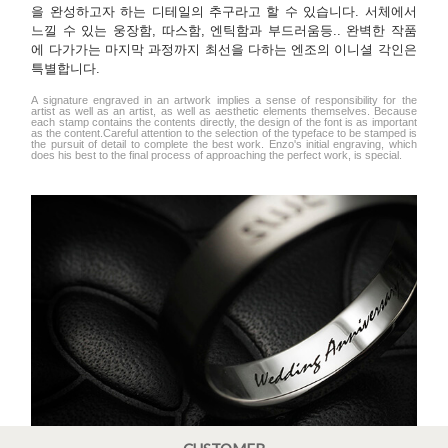
을 완성하고자 하는 디테일의 추구라고 할 수 있습니다. 서체에서
느낄 수 있는 웅장함, 따스함, 엔틱함과 부드러움등.. 완벽한 작품
에 다가가는 마지막 과정까지 최선을 다하는 엔조의 이니셜 각인은
특별합니다.
A signature engraved in an artwork implies a sense of responsibility for the
artist as well as an artist, as well as aesthetic elements themselves. Because
each stamp contains the contents directly, the design of the font is as important
as the content.Careful attention to the selection of the typeface to be stamped is
the pursuit of detail to complete the best work. Enzo's initial engraving, which
does his best to the final process of approaching the perfect work, is special.