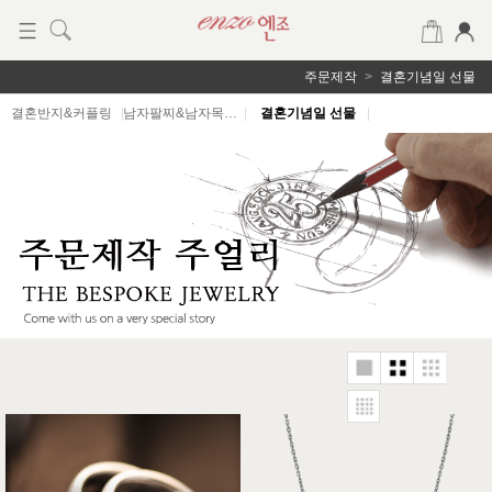
주문제작
결혼기념일 선물
결혼반지&커플링
|
남자팔찌&남자목걸이
|
결혼기념일 선물
|