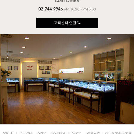
CUSTOMER
02-744-9946
AM 10:30 ~ PM 8:00
고객센터 연결
ABOUT
|
구입안내
|
Sizing
|
AS및배송
|
PC ver.
|
이용약관
|
개인정보취급방침