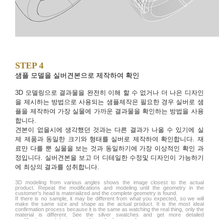
STEP 4
샘플 모델을 실버견본으로 제작하여 확인
3D 모델링으로 결과물을 완전히 이해 할 수 없거나 더 나은 디자인
을 제시하는 방법으로 사용되는 샘플제작은 필요한 경우 실버로 샘
플을 제작하여 가장 실물에 가까운 결과물을 확인하는 방법을 사용
합니다.
견본이 없을시에 생각했던 것과는 다른 결과가 나올 수 있기에 실
제 제품과 동일한 크기와 형태를 실버로 제작하여 확인합니다. 재
료만 다를 뿐 실물을 보는 것과 동일하기에 가장 이상적인 확인 과
정입니다. 실버견본을 보고 더 디테일한 수정및 디자인이 가능하기
에 최상의 결과를 성취합니다.
3D modeling from various angles shows the image closest to the actual
product. Repeat the modifications and modeling until the geometry in the
customer's head is materialized and the complete geometry is found.
If there is no sample, it may be different from what you expected, so we will
make the same size and shape as the actual product. It is the most ideal
confirmation process because it is the same as watching the real thing, only the
material is different. See the silver swatches and get more detailed