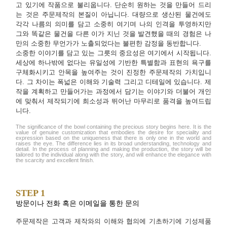
고 있기에 작품으로 불리웁니다. 단순히 원하는 것을 만들어 드리
는 것은 주문제작의 본질이 아닙니다. 대량으로 생산된 물건에도
각각 나름의 의미를 담고 소중히 여기며 나의 인격을 투영하지만
그와 똑같은 물건을 다른 이가 지닌 것을 발견했을 때의 경험은 나
만의 소중한 무언가가 노출되었다는 불편한 감정을 동반합니다.
소중한 이야기를 담고 있는 그릇의 중요성은 여기에서 시작됩니다.
세상에 하나밖에 없다는 유일성에 기반한 특별함과 표현의 욕구를
구체화시키고 안목을 높여주는 것이 진정한 주문제작의 가치입니
다. 그 차이는 폭넓은 이해와 기술력 그리고 디테일에 있습니다. 제
작을 계획하고 만들어가는 과정에서 담기는 이야기와 더불어 개인
에 맞춰서 제작되기에 희소성과 뛰어난 마무리로 품격을 높여드립
니다.
The significance of the bowl containing the precious story begins here. It is the
value of genuine customization that embodies the desire for speciality and
expression based on the uniqueness that there is only one in the world and
raises the eye. The difference lies in its broad understanding, technology and
detail. In the process of planning and making the production, the story will be
tailored to the individual along with the story, and will enhance the elegance with
the scarcity and excellent finish.
STEP 1
방문이나 전화 혹은 이메일을 통한 문의
주문제작은 고객과 제작와의 이해와 협의에 기초하기에 기성제품