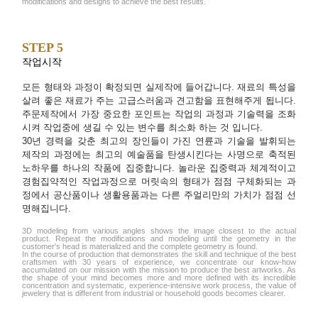
modifications and designs to achieve the best results.
STEP 5
작업시작
모든 형태와 과정이 확정되면 실제작에 들어갑니다. 재료의 특성을
살려 좋은 재료가 주는 고급스러움과 견고함을 표현해주게 됩니다.
주문제작에서 가장 중요한 포인트는 작업의 과정과 기술력을 조화
시켜 작업중에 생길 수 있는 변수를 최소화 하는 것 입니다.
30년 경력을 갖춘 최고의 장인들이 가진 연륜과 기술을 발휘되는
제작의 과정에는 최고의 예술품을 탄생시킨다는 사명으로 축적된
노하우를 하나의 작품에 집중합니다. 놀라운 집중력과 체계적이고
경험집약적인 작업과정으로 머릿속의 형태가 점점 구체화되는 과
정에서 공산품이나 생활용품과는 다른 주얼리만의 가치가 점점 선
명해집니다.
3D modeling from various angles shows the image closest to the actual
product. Repeat the modifications and modeling until the geometry in the
customer's head is materialized and the complete geometry is found.
In the course of production that demonstrates the skill and technique of the best
craftsmen with 30 years of experience, we concentrate our know-how
accumulated on our mission with the mission to produce the best artworks. As
the shape of your mind becomes more and more defined with its incredible
concentration and systematic, experience-intensive work process, the value of
jewelery that is different from industrial or household goods becomes clearer.