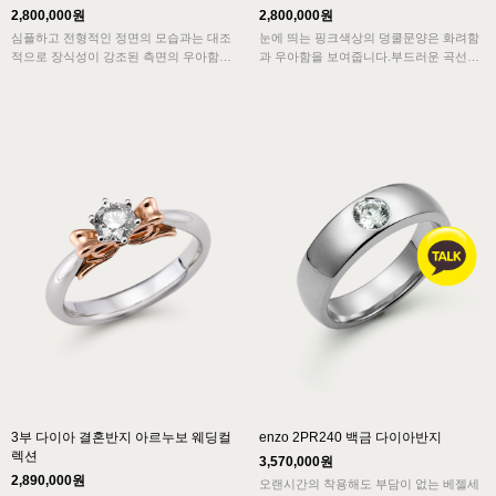
2,800,000원
2,800,000원
심플하고 전형적인 정면의 모습과는 대조
눈에 띄는 핑크색상의 덩쿨문양은 화려함
적으로 장식성이 강조된 측면의 우아함이
과 우아함을 보여줍니다.부드러운 곡선으
아르누보의 특징을 보여주고 묵직한 중량
로 이루어진 디자인이 강렬한 조화를 이루
감은 고급스러움을 더해주는 반지입니다.
는 심플함이 아름답습니다.
레이스를 연상케하는 핑크골드의 반복적인
심플하고 전형적인 모습과 화려함이 어우
율동감은 생동감있는 악보를 연상케합니
러진 아르누보 디자인의 결혼반지로 매력
다.
적입니다.
3부 다이아 결혼반지 아르누보 웨딩컬
enzo 2PR240 백금 다이아반지
렉션
3,570,000원
2,890,000원
오랜시간의 착용해도 부담이 없는 베젤세