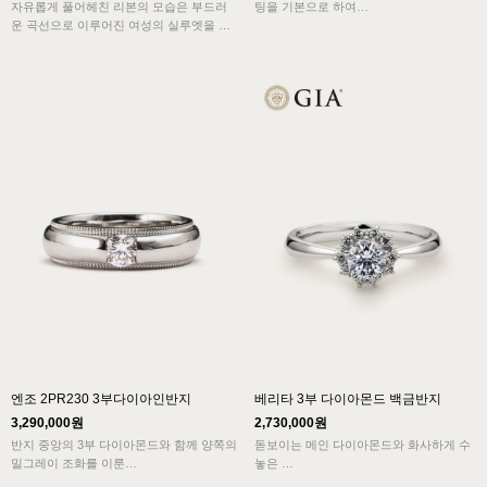
자유롭게 풀어헤친 리본의 모습은 부드러
팅을 기본으로 하여
운 곡선으로 이루어진 여성의 실루엣을 보
여줍니다.
스톤의 걸림이없고 편한 착용감으로 많은
반지의 난집을 감싸는 핑크골드 리본은 우
이들에게 사랑을 받고
아함과 사랑스러움을 보여줍니다.
심플한 모습에 아르누보의 요소를 더한 독
있는 3부 다이아몬드가 세팅되었는 플래티
특하고 화려한 디자인의 결혼예물반지입니
늄 반지입니다.
다.
Free engraving service
엔조 2PR230 3부다이아인반지
베리타 3부 다이아몬드 백금반지
3,290,000원
2,730,000원
반지 중앙의 3부 다이아몬드와 함께 양쪽의
돋보이는 메인 다이아몬드와 화사하게 수
밀그레이 조화를 이룬
놓은