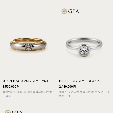
적당한 볼륨감을 지니고 있는 매력적인 반
멜리 다이아몬드가 어우러진 다이아반지
지입니다.
디자인입니다.
Free engraving service
엔조 2PR231 3부다이아몬드 반지
R111 3부 다이아몬드 백금반지
3,500,000원
2,440,000원
플래티늄과 골드 소재의 결합으로 세련된
플래티늄 밴드에 베젤 세팅되는 GIA 다이
느낌을
아몬드가
전해주며 다이아몬드가 세팅되어 고급스러
움이
중후한 매력을 보여주는 디자인으로
묻어나는 밀그레인 디자인입니다.