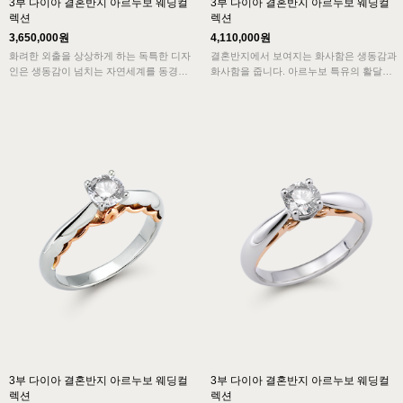
3부 다이아 결혼반지 아르누보 웨딩컬
3부 다이아 결혼반지 아르누보 웨딩컬
렉션
렉션
3,650,000원
4,110,000원
화려한 외출을 상상하게 하는 독특한 디자
결혼반지에서 보여지는 화사함은 생동감과
인은 생동감이 넘치는 자연세계를 동경한
화사함을 줍니다. 아르누보 특유의 활달한
아르누보의 표상입니다. 고광택의 반사로
색상과 구슬형태의 옆라인이 유머러스하면
더욱 화사하고 신비롭게 느껴지는 특별함
서 생동감 있습니다.
을 지녔습니다.
심플하고 전형적인 모습과 화려함이 어우
심플하고 전형적인 모습과 화려함이 어우
러진 아르누보 디자인의 결혼반지로 매력
러진 아르누보 디자인의 예물반지입니다
적입니다.
3부 다이아 결혼반지 아르누보 웨딩컬
3부 다이아 결혼반지 아르누보 웨딩컬
렉션
렉션