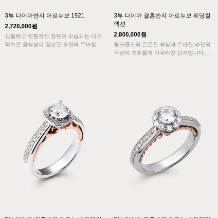
3부 다이아반지 아르누보 1921
3부 다이아 결혼반지 아르누보 웨딩컬
렉션
2,720,000원
2,800,000원
심플하고 전형적인 정면의 모습과는 대조
적으로 장식성이 강조된 측면의 우아함이
핑크골드의 은은한 색상과 우아한 라인의
아르누보의 특징을 보여주고 묵직한 중량
곡선이 조화롭게 어우러진 반지입니다.
감은 고급스러움을 더해주는 반지입니다.
프롱세팅 다이아반지에 아르누보의 디테일
바이올린을 연상케하는 디자인은 율동감이
이 담겨 예상치 못한 놀라움을 드립니다.
느껴집니다.
심플하고 전형적인 모습에 아르누보의 요
소를 더한 독특하고 우아한 디자인의 결혼
반지입니다.