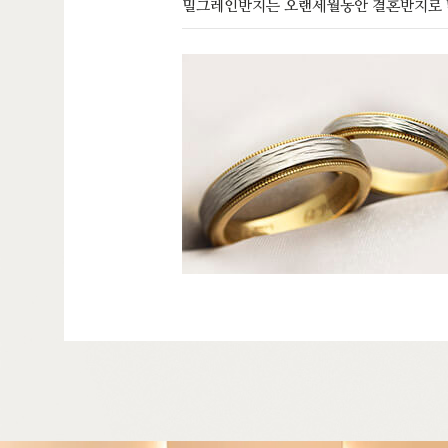
밀그레인반지는 오랜세월동안 결혼반지로 