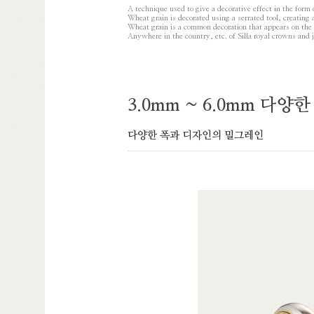
A technique used to give a decorative effect in the form 
Wheat grain is decorated using a serrated tool, creating 
Wheat grain is a common decoration that appears on the 
Anywhere in the country, etc. of Silla royal crowns and 
3.0mm ~ 6.0mm 다
다양한 폭과 디자인의 밀그레인