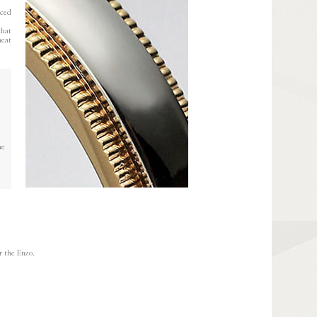
nced
that
heat
의
he
r the Enzo.