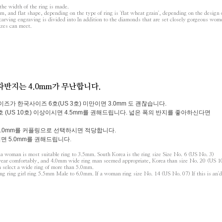
the width of the ring is made.
and flat shape, depending on the type of ring is 'flat wheat grain', depending on the design
arving engraving is divided into In addition to the diamonds that are set closely gorgeous wom
izes can meet.
자반지는 4.0mm가 무난합니다.
즈가 한국사이즈 6호(US 3호) 미만이면 3.0mm 도 괜찮습니다.
호 (US 10호) 이상이시면 4.5mm를 권해드립니다. 넓은 폭의 반지를 좋아하신다면
6.0mm를 커플링으로 선택하시면 적당합니다.
시면 5.0mm를 권해드립니다
.
woman is most suitable ring to 3.5mm. South Korea is the ring size Size No. 6 (US No. 3)
wear comfortably, and 4.0mm wide ring man seemed appropriate, Korea than size No. 20 (US 10
n select a wide ring of more than 5.0mm.
ing ring girl ring 5.5mm Male to 6.0mm. If a woman ring size No. 14 (US No. 07) If this is an