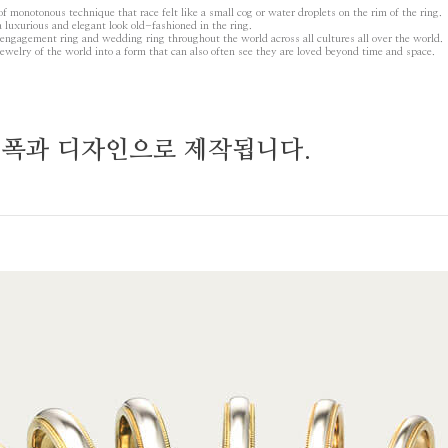
of monotonous technique that race felt like a small cog or water droplets on the rim of the ring.
a luxurious and elegant look old-fashioned in the ring.
engagement ring and wedding ring throughout the world across all cultures all over the world.
jewelry of the world into a form that can also often see they are loved beyond time and space.
양한 폭과 디자인으로 제작됩니다.