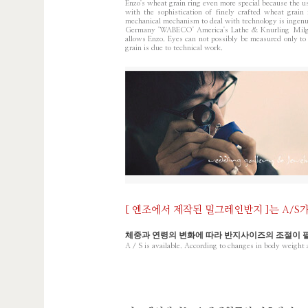
Enzo's wheat grain ring even more special because the use
with the sophistication of finely crafted wheat grai
mechanical mechanism to deal with technology is ingenu
Germany 'WABECO' America's Lathe & Knurling Milgrai
allows Enzo. Eyes can not possibly be measured only to 
grain is due to technical work.
[ 엔조에서 제작된 밀그레인반지 ]는 A/S
체중과 연령의 변화에 따라 반지사이즈의 조절이 
A / S is available. According to changes in body weight a