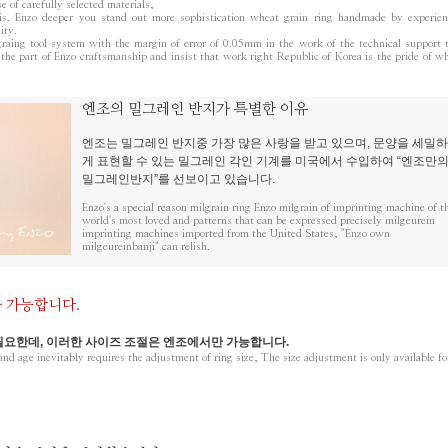
 of carefully selected materials,
n is. Enzo deeper you stand out more sophistication wheat grain ring handmade by experie
ity.
ng tool system with the margin of error of 0.05mm in the work of the technical support 
the part of Enzo craftsmanship and insist that work right Republic of Korea is the pride of w
엔조의 밀그레인 반지가 특별한 이유
엔조는 밀그레인 반지중 가장 많은 사랑을 받고 있으며, 문양을 세밀하
게 표현할 수 있는 밀그레인 각인 기계를 미국에서 수입하여 “엔조만
밀그레인반지”를 선보이고 있습니다.
Enzo's a special reason milgrain ring Enzo milgrain of imprinting machine of t
world's most loved and patterns that can be expressed precisely milgeurein
imprinting machines imported from the United States, "Enzo own
milgeureinbanji" can relish.
가 가능합니다.
필요한데, 이러한 사이즈 조절은 엔조에서만 가능합니다.
nd age inevitably requires the adjustment of ring size, The size adjustment is only available fo