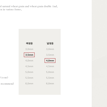
 of natural wheat grain and wheat grain double And,
en in various forms,
 issue)
'd recommend