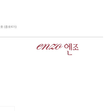
5호 (종로4가)