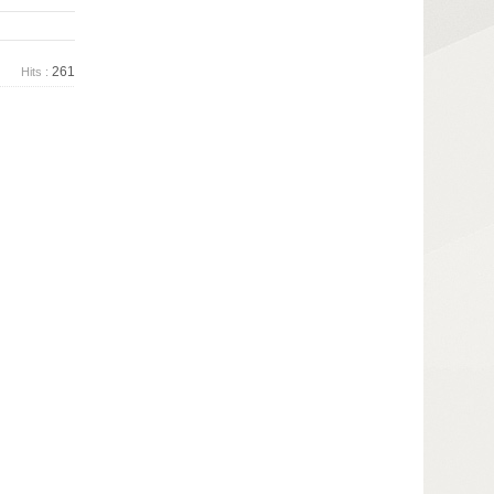
261
Hits :