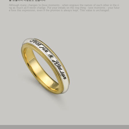
을 초월하여 사랑받고 있습니다.
Although many changes to [love moments - when engrave the names of each other in the ri
ng as much as'll never change. Put your initials on the ring thing - love moments - your futur
e love this expression, even if the promise is always kept. This value is unchanged.