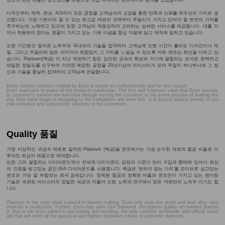
디자인부터 제작, 완성, A/S까지 모든 공정을 고객님과의 교감을 통한 만족과 신뢰를 최우선의 가치로 생
각합니다. 가장 기본이라 할 수 있는 최고급 재료의 선택부터 주얼리가 가지고 있어야 할 본연의 가치를
추구하는데 노력하고 있으며 또한 고객님의 착용감까지 고려하는 섬세한 서비스를 제공합니다. 대를 이
어서 착용해야 한다는 명품이 가지고 있는 기본 이념을 항상 마음에 담고 제작에 임하고 있습니다.
오랜 기간동안 쌓아온 노하우와 국내외의 기술을 집약하여 고객님께 오랜 시간이 흘러도 디자인이나 재
질, 그리고 주얼리에 담은 의미까지 변함없이 그 가치를 느낄실 수 있도록 저희 엔조는 최선을 다하고 있
습니다. Platinum(백금) 이 지닌 제련하기 힘든 강인한 금속의 특성과 거기에 결합되는 보석은 완벽하고
세밀한 정밀도를 요구하며 이러한 복잡한 공정을 20년이상의 마이스터가 모여 주얼리 하나하나에 그 정
신과 기술을 충실히 집약하여 고객님께 전달합니다.
Every Jewelry product created by Enzo is based on craftsmanship and for this reason,
Enzo maintains to make all the products handmade. The first and foremost value that Enzo pursues
is customer’s satisfaction and trust through inviting the customer to the entire process of making jew
elry from initial stage of designing to the completion and even A/S. It is Enzo’s highest priority to pro
vide sensitive and satisfactory services to the customers.
Quality 품질
가장 이상적인 귀금속 재료로 알려진 Platinum (백금)을 엔조에서는 가장 순수한 재료와 합금 비율로 이
루어진 최상의 제품으로 제작합니다.
또한 그와 결합되는 다이아몬드역시 전세계 다이아몬드 감정의 기준이 되어 구입과 환매에 있어서 최상
의 인증을 받고있는 공인 GIA 다이아몬드를 사용합니다. 백금은 ‘변하지 않는 가치’를 모티브로 삼고있는
엔조와 가장 잘 부합되는 희귀 금속입니다. 정제된 합금의 정확한 비율과 엔조만이 가지고 있는 렌더링
기술은 숙련된 마이스터의 정밀한 세공과 더불어 오랜 노력과 연구에서 얻은 저희만의 노하우 이기도 합
니다.
Platinum is the most ideal material in jewelry making. Enzo only uses the purist and best alloy ratio
material in production. Further, Enzo only uses GIA Diamond, the highest quality of certified diamon
d, that is the most valued in purchasing and reselling, the only certified, worldwide, and official stand
ard that will meet all the appraisal and highest standard criteria of authentic diamond.