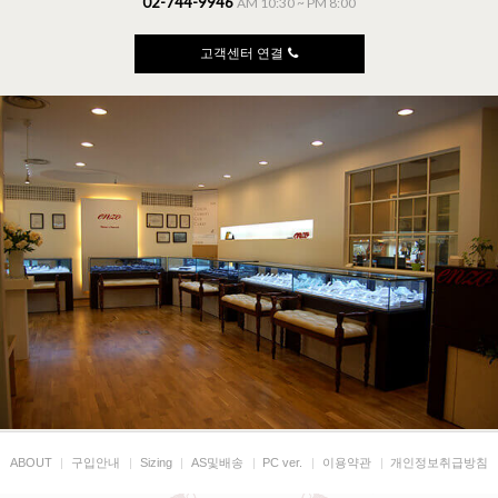
02-744-9946
AM 10:30 ~ PM 8:00
고객센터 연결
ABOUT
|
구입안내
|
Sizing
|
AS및배송
|
PC ver.
|
이용약관
|
개인정보취급방침