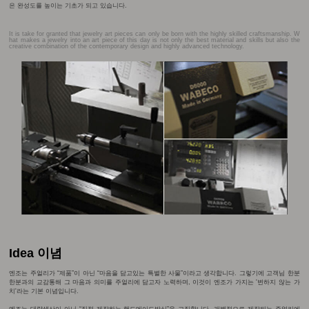
은 완성도를 높이는 기초가 되고 있습니다.
It is take for granted that jewelry art pieces can only be born with the highly skilled craftsmanship. W
hat makes a jewelry into an art piece of this day is not only the best material and skills but also the
creative combination of the contemporary design and highly advanced technology.
Idea 이념
엔조는 주얼리가 “제품”이 아닌 “마음을 담고있는 특별한 사물”이라고 생각합니다. 그렇기에 고객님 한분
한분과의 교감통해 그 마음과 의미를 주얼리에 담고자 노력하며, 이것이 엔조가 가지는 '변하지 않는 가
치'라는 기본 이념입니다.