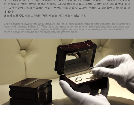
엔조는 대량생산이 아닌 “직접 제작하는 핸드메이드방식”을 고집합니다. 개별적으로 제작되는 주얼리에
는 완벽을 추구하는 장인의 정성과 세심함이 제작과정에 녹아들고 가치와 영감이 담겨 생명을 얻게 됩니
다. 그런 까닭에 각각의 주얼리는 서로 다른 이야기를 담을 수 있으며, 우리는 그 결과물인 아름다움을 보
게 됩니다.
엔조의 모든 주얼리는 고객님의 '변하지 않는 가치'가 담겨 있습니다.
Enzo considers jewelry not as a “product” but as a “special masterpiece that contains our customer’s
heart and meaning behind it.” Thus, it is our most important priority and basic idea that we understan
d our customers’ heart and meaning first through communications in meetings with our valued custo
mers so that we contain the meaning into the jewelry piece.